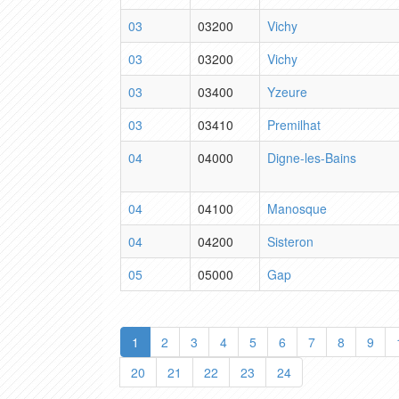
03
03200
Vichy
03
03200
Vichy
03
03400
Yzeure
03
03410
Premilhat
04
04000
Digne-les-Bains
04
04100
Manosque
04
04200
Sisteron
05
05000
Gap
1
2
3
4
5
6
7
8
9
20
21
22
23
24