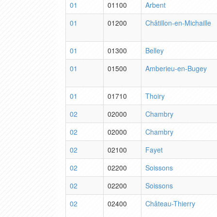
01
01100
Arbent
01
01200
Châtillon-en-Michaille
01
01300
Belley
01
01500
Amberieu-en-Bugey
01
01710
Thoiry
02
02000
Chambry
02
02000
Chambry
02
02100
Fayet
02
02200
Soissons
02
02200
Soissons
02
02400
Château-Thierry