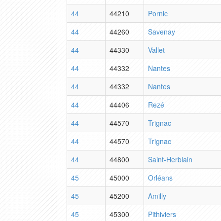
44
44210
Pornic
44
44260
Savenay
44
44330
Vallet
44
44332
Nantes
44
44332
Nantes
44
44406
Rezé
44
44570
Trignac
44
44570
Trignac
44
44800
Saint-Herblain
45
45000
Orléans
45
45200
Amilly
45
45300
Pithiviers