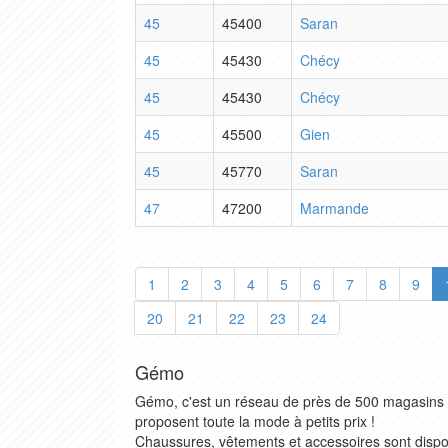
45
45400
Saran
45
45430
Chécy
45
45430
Chécy
45
45500
Gien
45
45770
Saran
47
47200
Marmande
1
2
3
4
5
6
7
8
9
20
21
22
23
24
Gémo
Gémo, c'est un réseau de près de 500 magasins 
proposent toute la mode à petits prix !
Chaussures, vêtements et accessoires sont dispon