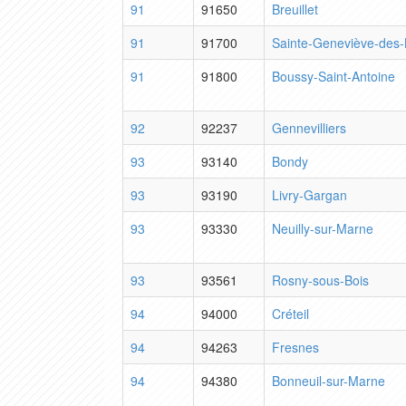
91
91650
Breuillet
91
91700
Sainte-Geneviève-des-
91
91800
Boussy-Saint-Antoine
92
92237
Gennevilliers
93
93140
Bondy
93
93190
Livry-Gargan
93
93330
Neuilly-sur-Marne
93
93561
Rosny-sous-Bois
94
94000
Créteil
94
94263
Fresnes
94
94380
Bonneuil-sur-Marne