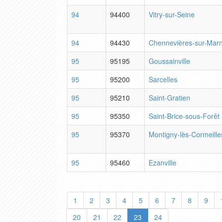
94
94400
Vitry-sur-Seine
94
94430
Chennevières-sur-Mar
95
95195
Goussainville
95
95200
Sarcelles
95
95210
Saint-Gratien
95
95350
Saint-Brice-sous-Forêt
95
95370
Montigny-lès-Cormeille
95
95460
Ezanville
1
2
3
4
5
6
7
8
9
20
21
22
23
24