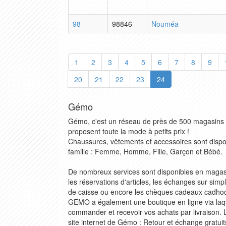
98
98846
Nouméa
1
2
3
4
5
6
7
8
9
20
21
22
23
24
Gémo
Gémo, c'est un réseau de près de 500 magasins 
proposent toute la mode à petits prix !
Chaussures, vêtements et accessoires sont dispon
famille : Femme, Homme, Fille, Garçon et Bébé.
De nombreux services sont disponibles en magasi
les réservations d'articles, les échanges sur simp
de caisse ou encore les chèques cadeaux cadhoc 
GEMO a également une boutique en ligne via laq
commander et recevoir vos achats par livraison
site internet de Gémo : Retour et échange gratuit