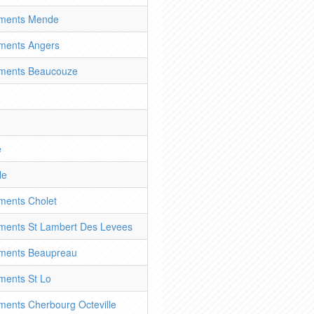
ments Mende
ments Angers
ments Beaucouze
e
le
ments Cholet
ents St Lambert Des Levees
ments Beaupreau
ents St Lo
ents Cherbourg Octeville