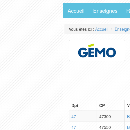
Accueil
Enseignes
R
Vous êtes ici :
Accueil
Enseign
Dpt
CP
V
47
47300
B
47
47550
B