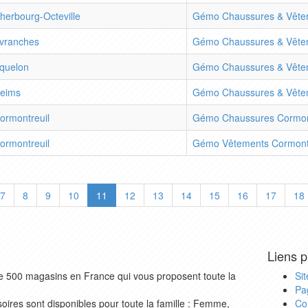
herbourg-Octeville
Gémo Chaussures & Vêtem
vranches
Gémo Chaussures & Vête
quelon
Gémo Chaussures & Vête
eims
Gémo Chaussures & Vête
ormontreuil
Gémo Chaussures Cormon
ormontreuil
Gémo Vêtements Cormontr
7
8
9
10
11
12
13
14
15
16
17
18
Liens p
e 500 magasins en France qui vous proposent toute la
Si
Pa
ires sont disponibles pour toute la famille : Femme,
Co