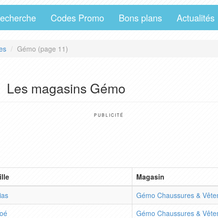
echerche
Codes Promo
Bons plans
Actualités
es
Gémo (page 11)
Les magasins Gémo
PUBLICITÉ
ille
Magasin
ias
Gémo Chaussures & Vête
oé
Gémo Chaussures & Vête