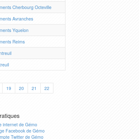
ents Cherbourg Octeville
ments Avranches
ments Yquelon
ments Reims
treuil
euil
19
20
21
22
ratiques
te internet de Gémo
ge Facebook de Gémo
mpte Twitter de Gémo