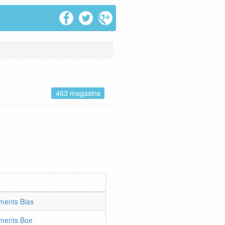
463 magasins
ments Bias
ments Boe