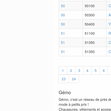
50
50100
C
50
50300
A
50
50400
Y
51
51100
R
51
51350
C
51
51350
C
1
2
3
4
5
6
23
24
Gémo
Gémo, c'est un réseau de près d
mode à petits prix !
Chaussures, vêtements et accesso