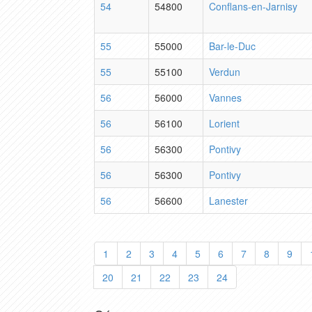
54
54800
Conflans-en-Jarnisy
55
55000
Bar-le-Duc
55
55100
Verdun
56
56000
Vannes
56
56100
Lorient
56
56300
Pontivy
56
56300
Pontivy
56
56600
Lanester
1
2
3
4
5
6
7
8
9
20
21
22
23
24