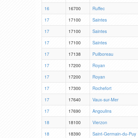
16
16700
Ruffec
17
17100
Saintes
17
17100
Saintes
17
17100
Saintes
17
17138
Puilboreau
17
17200
Royan
17
17200
Royan
17
17300
Rochefort
17
17640
Vaux-sur-Mer
17
17690
Angoulins
18
18100
Vierzon
18
18390
Saint-Germain-du-Puy