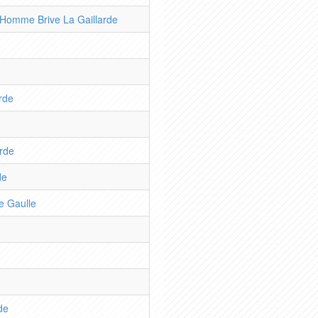
Homme Brive La Gaillarde
rde
arde
de
e Gaulle
de