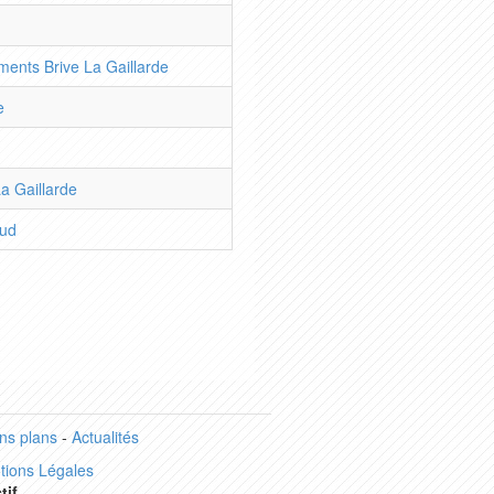
nts Brive La Gaillarde
e
a Gaillarde
aud
ns plans
-
Actualités
tions Légales
tif