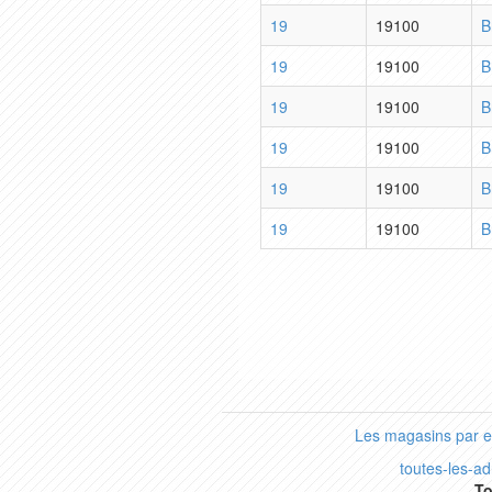
19
19100
B
19
19100
B
19
19100
B
19
19100
B
19
19100
B
19
19100
B
Les magasins par 
toutes-les-a
To