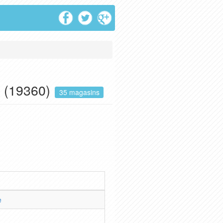
e (19360)
35 magasins
e