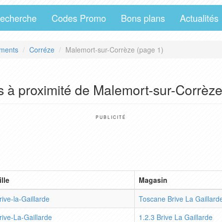
echerche
Codes Promo
Bons plans
Actualités
ments
Corréze
Malemort-sur-Corrèze (page 1)
s à proximité de Malemort-sur-Corrèz
PUBLICITÉ
ille
Magasin
rive-la-Gaillarde
Toscane Brive La Gaillard
rive-La-Gaillarde
1.2.3 Brive La Gaillarde