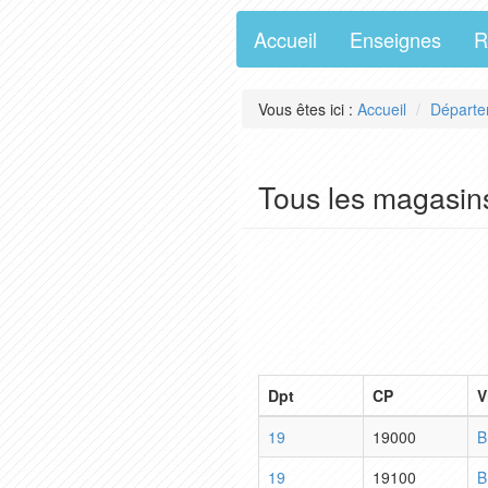
Accueil
Enseignes
R
Vous êtes ici :
Accueil
Départe
Tous les magasin
Dpt
CP
V
19
19000
B
19
19100
B