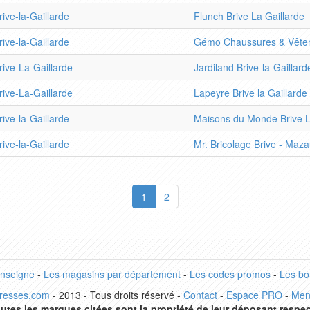
rive-la-Gaillarde
Flunch Brive La Gaillarde
rive-la-Gaillarde
Gémo Chaussures & Vêteme
rive-La-Gaillarde
Jardiland Brive-la-Gaillard
rive-La-Gaillarde
Lapeyre Brive la Gaillarde
rive-la-Gaillarde
Maisons du Monde Brive L
rive-la-Gaillarde
Mr. Bricolage Brive - Maz
1
2
enseigne
-
Les magasins par département
-
Les codes promos
-
Les bo
dresses.com
- 2013 - Tous droits réservé -
Contact
-
Espace PRO
-
Men
utes les marques citées sont la propriété de leur déposant respec