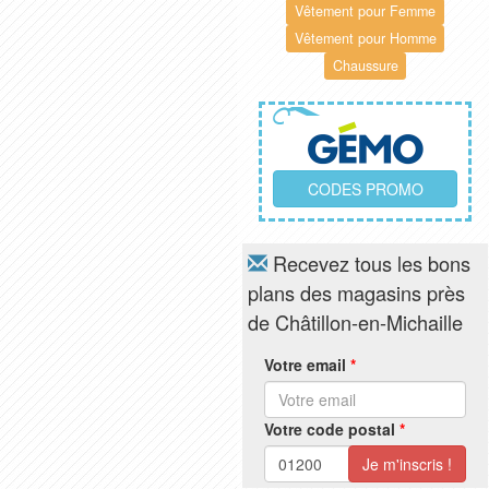
Vêtement pour Femme
Vêtement pour Homme
Chaussure
CODES PROMO
Recevez tous les bons
plans des magasins près
de Châtillon-en-Michaille
Votre email
*
Votre code postal
*