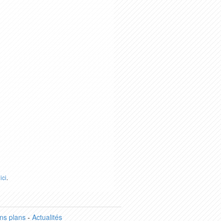
r
ici
.
ns plans
-
Actualités