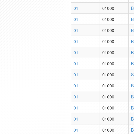
01
01000
B
01
01000
B
01
01000
B
01
01000
B
01
01000
B
01
01000
B
01
01000
S
01
01000
B
01
01000
B
01
01000
B
01
01000
B
01
01000
B