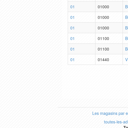
01
01000
B
01
01000
B
01
01000
B
01
01100
B
01
01100
B
01
01440
V
Les magasins par 
toutes-les-a
To