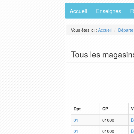
Accueil
Enseignes
R
Vous êtes ici :
Accueil
Départe
Tous les magasin
Dpt
CP
V
01
01000
B
01
01000
B