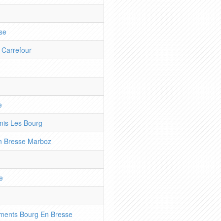
se
 Carrefour
e
nis Les Bourg
n Bresse Marboz
e
ments Bourg En Bresse