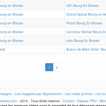
ourg-en-Bresse
GiFi Bourg En Bresse
ourg-en-Bresse
Grand Optical Bourg-en-B
ourg-en-Bresse
Picard Bourg En Bresse
ourg-en-Bresse
Carrefour Market Bourg E
ourg-en-Bresse
celio Bourg En Bresse
iriat
Autour de Bébé Viriat / B
1
2
enseigne
-
Les magasins par département
-
Les codes promos
-
Les bo
dresses.com
- 2013 - Tous droits réservé -
Contact
-
Espace PRO
-
Men
utes les marques citées sont la propriété de leur déposant respec