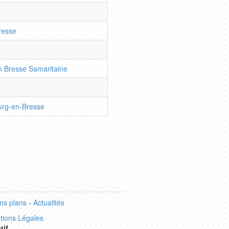
resse
n Bresse Samaritaine
ourg-en-Bresse
ns plans
-
Actualités
tions Légales
tif