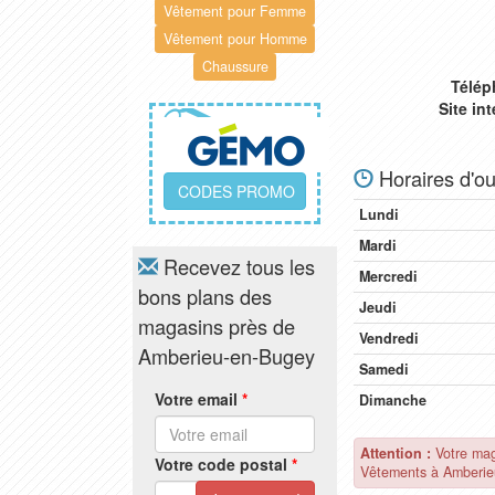
Vêtement pour Femme
Vêtement pour Homme
Chaussure
Télép
Site in
Horaires d'ou
CODES PROMO
Lundi
Mardi
Recevez tous les
Mercredi
bons plans des
Jeudi
magasins près de
Vendredi
Amberieu-en-Bugey
Samedi
Votre email
*
Dimanche
Attention :
Votre ma
Votre code postal
*
Vêtements à Amberie