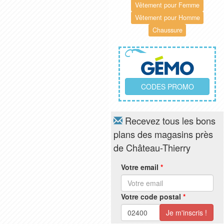
Vêtement pour Femme
Vêtement pour Homme
Chaussure
CODES PROMO
Recevez tous les bons
plans des magasins près
de Château-Thierry
Votre email
*
Votre code postal
*