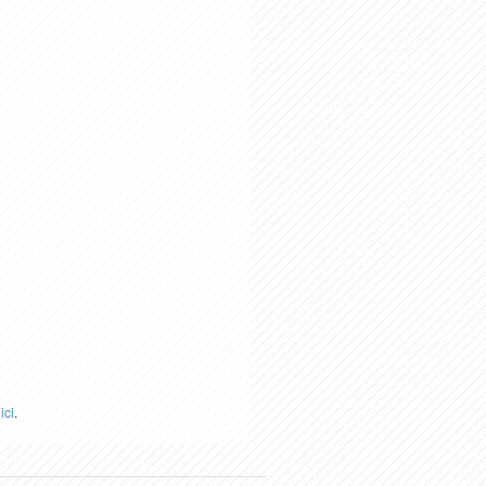
r
ici
.