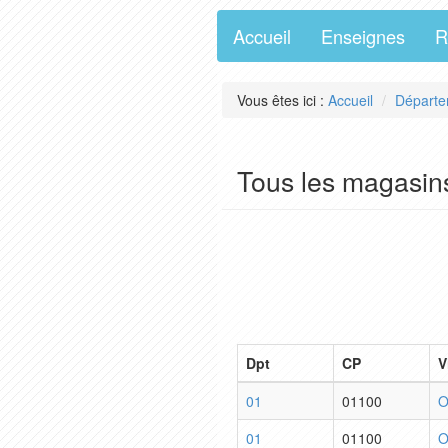
Accueil
Enseignes
R
Vous êtes ici :
Accueil
Départe
Tous les magasins
Dpt
CP
V
01
01100
O
01
01100
O