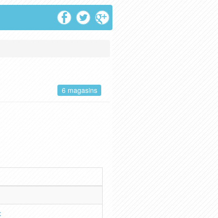
6 magasins
x