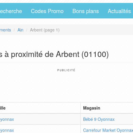
echerche
Codes Promo
Bons plans
Actualités
ments
Ain
Arbent (page 1)
 à proximité de Arbent (01100)
PUBLICITÉ
ille
Magasin
yonnax
Bébé 9 Oyonnax
yonnax
Carrefour Market Oyonna