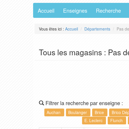
Accueil
Enseignes
Recherche
Vous êtes ici :
Accueil
Départements
Pas de
Tous les magasins : Pas d
Filtrer la recherche par enseigne :
Auchan
Boulanger
Brice
Brico Dé
E. Leclerc
Flunch