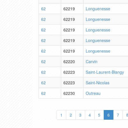
62
62219
Longuenesse
62
62219
Longuenesse
62
62219
Longuenesse
62
62219
Longuenesse
62
62219
Longuenesse
62
62220
Carvin
62
62223
Saint-Laurent-Blangy
62
62223
Saint-Nicolas
62
62230
Outreau
1
2
3
4
5
6
7