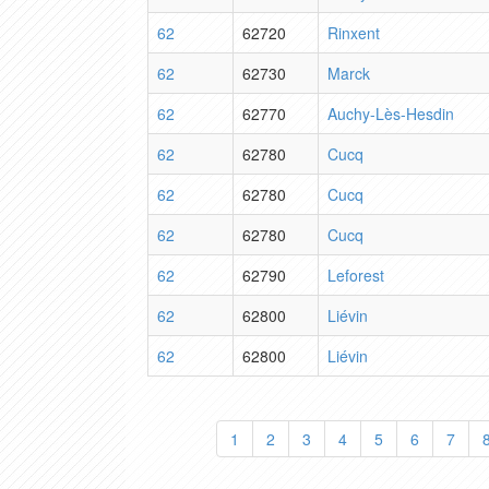
62
62720
Rinxent
62
62730
Marck
62
62770
Auchy-Lès-Hesdin
62
62780
Cucq
62
62780
Cucq
62
62780
Cucq
62
62790
Leforest
62
62800
Liévin
62
62800
Liévin
1
2
3
4
5
6
7