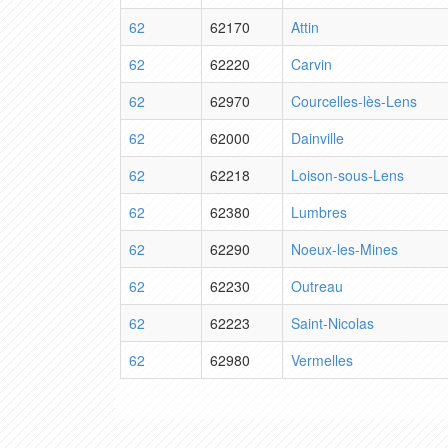
62
62170
Attin
62
62220
Carvin
62
62970
Courcelles-lès-Lens
62
62000
Dainville
62
62218
Loison-sous-Lens
62
62380
Lumbres
62
62290
Noeux-les-Mines
62
62230
Outreau
62
62223
Saint-Nicolas
62
62980
Vermelles