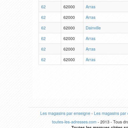
62
62000
Arras
62
62000
Arras
62
62000
Dainville
62
62000
Arras
62
62000
Arras
62
62000
Arras
Les magasins par enseigne
-
Les magasins par
toutes-les-adresses.com
- 2013 - Tous dro
Toutes les marques citées so