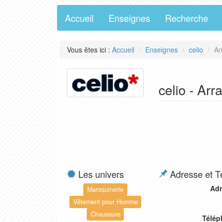
Accueil
Enseignes
Recherche
Vous êtes ici :
Accueil
Enseignes
celio
Ar
celio - Arr
Les univers
Adresse et T
Adr
Maroquinerie
Vêtement pour Homme
Chaussure
Télép