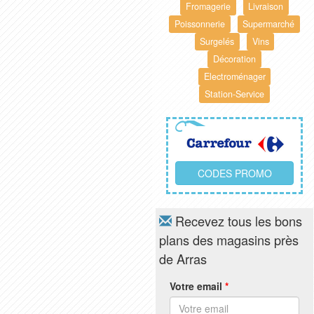
Fromagerie
Livraison
Poissonnerie
Supermarché
Surgelés
Vins
Décoration
Electroménager
Station-Service
CODES PROMO
Recevez tous les bons
plans des magasins près
de Arras
Votre email
*