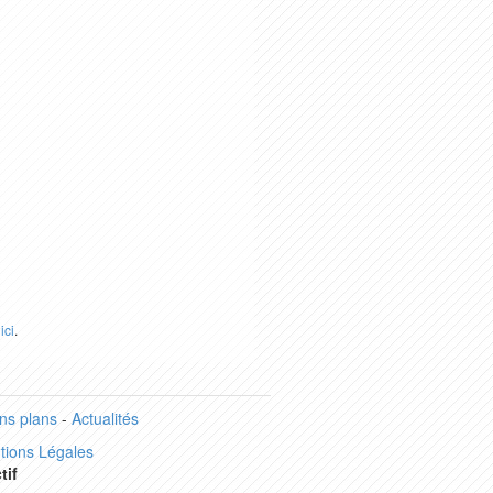
r
ici
.
ns plans
-
Actualités
tions Légales
tif