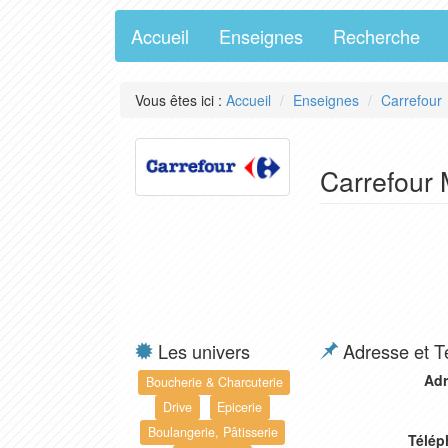
Accueil
Enseignes
Recherche
Vous êtes ici :
Accueil
Enseignes
Carrefour
Carrefour 
Les univers
Adresse et T
Adr
Boucherie & Charcuterie
Drive
Epicerie
Boulangerie, Pâtisserie
Télép