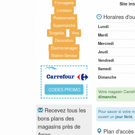
Fromagerie
Site in
Livraison
Horaires d'ou
Poissonnerie
Supermarché
Lundi
Surgelés
Vins
Mardi
Décoration
Mercredi
Electroménager
Jeudi
Station-Service
Vendredi
Samedi
Dimanche
CODES PROMO
Votre magasin Carref
dimanche
.
Recevez tous les
Pour savoir si votre 
ouvert un
jour férié
,
bons plans des
magasins près de
Plan d'accès
Arras