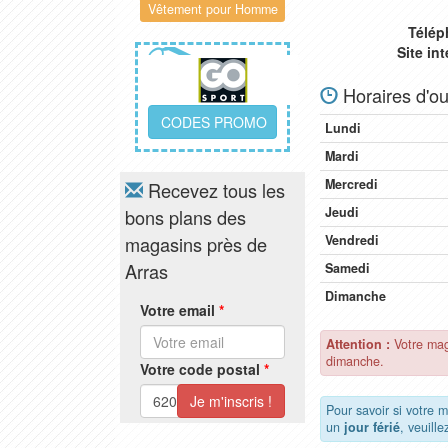
Vêtement pour Homme
Télép
Site in
Horaires d'ou
CODES PROMO
Lundi
Mardi
Mercredi
Recevez tous les
Jeudi
bons plans des
magasins près de
Vendredi
Arras
Samedi
Dimanche
Votre email
*
Attention :
Votre mag
dimanche.
Votre code postal
*
Pour savoir si votre 
un
jour férié
, veuill