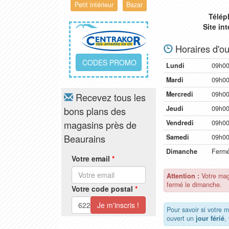
Petit intérieur
Bazar
Télép
Site in
Horaires d'ou
CODES PROMO
Lundi
09h00
Mardi
09h00
Mercredi
09h00
Recevez tous les
Jeudi
09h00
bons plans des
magasins près de
Vendredi
09h00
Beaurains
Samedi
09h00
Dimanche
Ferm
Votre email
*
Attention :
Votre mag
fermé le dimanche.
Votre code postal
*
Pour savoir si votre 
ouvert un
jour férié
,