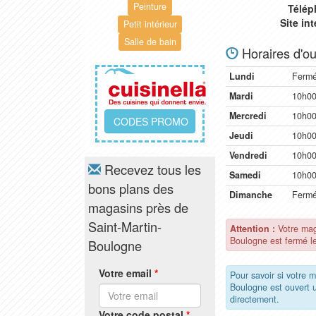
Peinture
Télép
Site in
Petit intérieur
Salle de bain
Horaires d'ou
Lundi
Ferm
Mardi
10h00
Mercredi
10h00
CODES PROMO
Jeudi
10h00
Vendredi
10h00
Recevez tous les
Samedi
10h00
bons plans des
Dimanche
Ferm
magasins près de
Saint-Martin-
Attention :
Votre mag
Boulogne est fermé l
Boulogne
Votre email
*
Pour savoir si votre m
Boulogne est ouvert
directement.
Votre code postal
*