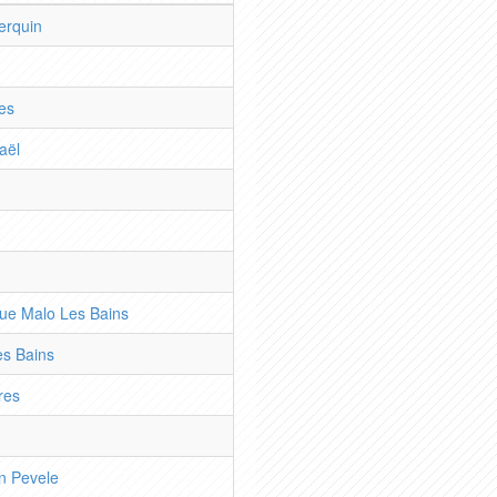
erquin
es
aël
ue Malo Les Bains
es Bains
res
n Pevele