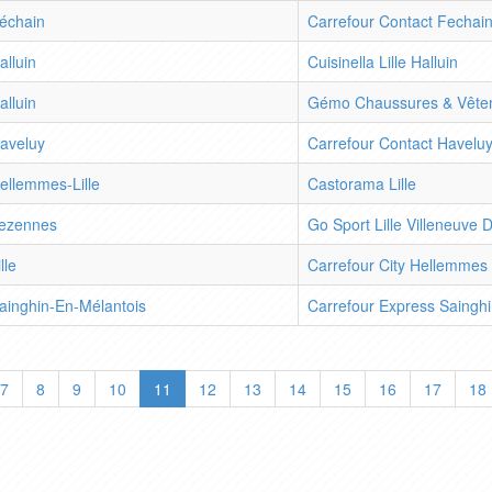
échain
Carrefour Contact Fechai
alluin
Cuisinella Lille Halluin
alluin
Gémo Chaussures & Vêtem
aveluy
Carrefour Contact Havelu
ellemmes-Lille
Castorama Lille
ezennes
Go Sport Lille Villeneuve 
lle
Carrefour City Hellemmes
ainghin-En-Mélantois
Carrefour Express Sainghi
7
8
9
10
11
12
13
14
15
16
17
18