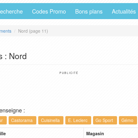
echerche
Codes Promo
Bons plans
Actualités
ments
Nord (page 11)
s : Nord
PUBLICITÉ
 enseigne :
ur
Castorama
Cuisinella
E. Leclerc
Go Sport
Gémo
ille
Magasin