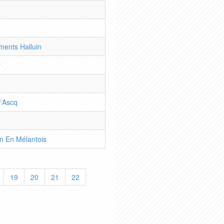
n
ents Halluin
y
D'Ascq
n En Mélantois
19
20
21
22