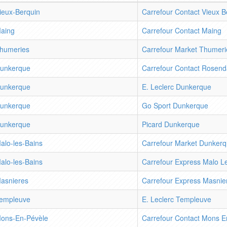
ieux-Berquin
Carrefour Contact Vieux B
aing
Carrefour Contact Maing
humeries
Carrefour Market Thumeri
unkerque
Carrefour Contact Rosend
unkerque
E. Leclerc Dunkerque
unkerque
Go Sport Dunkerque
unkerque
Picard Dunkerque
alo-les-Bains
Carrefour Market Dunkerq
alo-les-Bains
Carrefour Express Malo L
asnieres
Carrefour Express Masnie
empleuve
E. Leclerc Templeuve
ons-En-Pévèle
Carrefour Contact Mons E