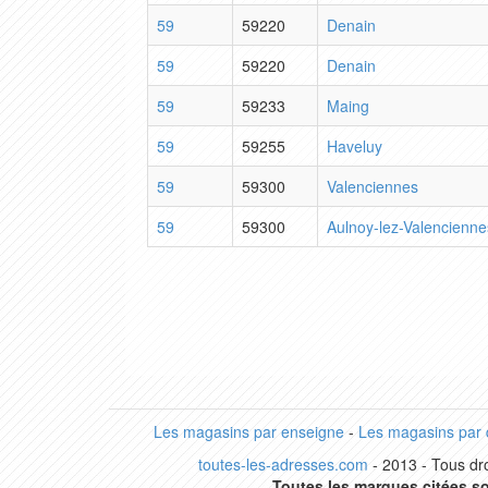
59
59220
Denain
59
59220
Denain
59
59233
Maing
59
59255
Haveluy
59
59300
Valenciennes
59
59300
Aulnoy-lez-Valencienne
Les magasins par enseigne
-
Les magasins par
toutes-les-adresses.com
- 2013 - Tous dro
Toutes les marques citées so