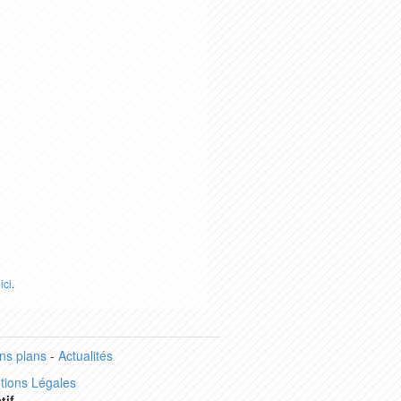
r
ici
.
ns plans
-
Actualités
tions Légales
tif