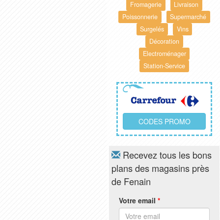
Fromagerie
Livraison
Poissonnerie
Supermarché
Surgelés
Vins
Décoration
Electroménager
Station-Service
CODES PROMO
Recevez tous les bons
plans des magasins près
de Fenain
Votre email
*