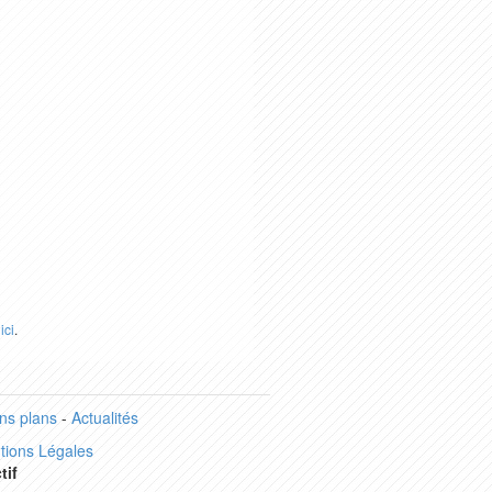
r
ici
.
ns plans
-
Actualités
tions Légales
tif