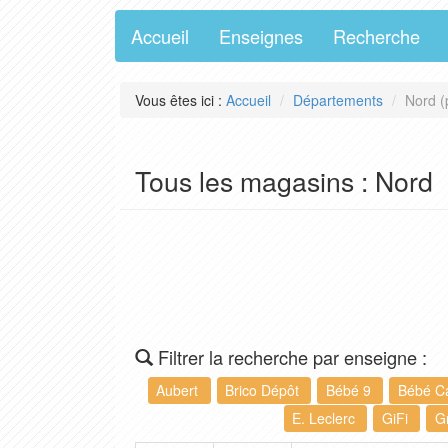
Accueil
Enseignes
Recherche
Vous êtes ici :
Accueil
Départements
Nord (
Tous les magasins : Nord
Filtrer la recherche par enseigne :
Aubert
Brico Dépôt
Bébé 9
Bébé C
E. Leclerc
GiFi
G