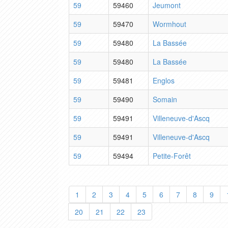
59
59460
Jeumont
59
59470
Wormhout
59
59480
La Bassée
59
59480
La Bassée
59
59481
Englos
59
59490
Somain
59
59491
Villeneuve-d'Ascq
59
59491
Villeneuve-d'Ascq
59
59494
Petite-Forêt
1
2
3
4
5
6
7
8
9
20
21
22
23