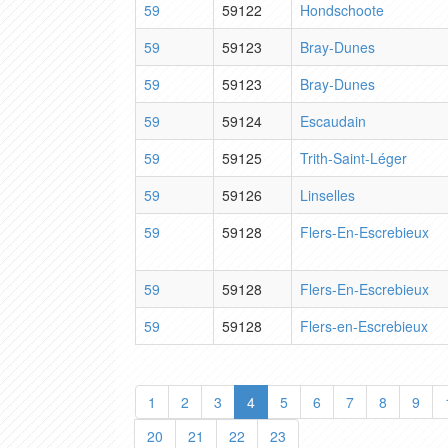
59
59122
Hondschoote
59
59123
Bray-Dunes
59
59123
Bray-Dunes
59
59124
Escaudain
59
59125
Trith-Saint-Léger
59
59126
Linselles
59
59128
Flers-En-Escrebieux
59
59128
Flers-En-Escrebieux
59
59128
Flers-en-Escrebieux
1
2
3
4
5
6
7
8
9
20
21
22
23