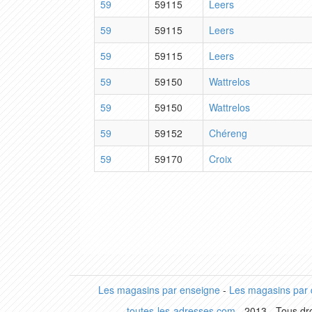
59
59115
Leers
59
59115
Leers
59
59115
Leers
59
59150
Wattrelos
59
59150
Wattrelos
59
59152
Chéreng
59
59170
Croix
Les magasins par enseigne
-
Les magasins par
toutes-les-adresses.com
- 2013 - Tous dro