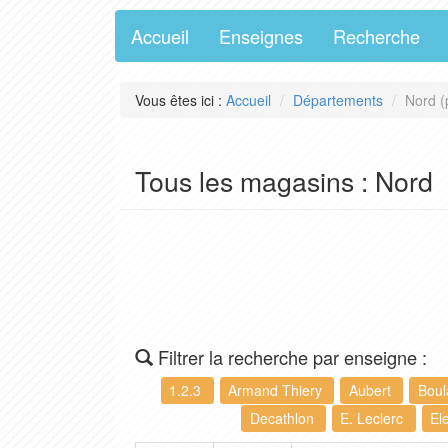
Accueil
Enseignes
Recherche
Vous êtes ici :
Accueil
Départements
Nord (
Tous les magasins : Nord
Filtrer la recherche par enseigne :
1.2.3
Armand Thiery
Aubert
Bou
Decathlon
E. Leclerc
El