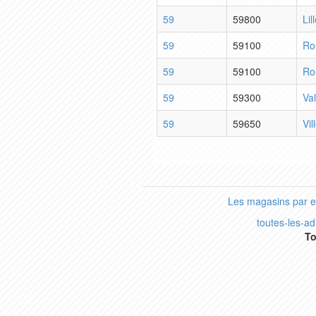
59
59800
Lil
59
59100
Ro
59
59100
Ro
59
59300
Va
59
59650
Vi
Les magasins par 
toutes-les-a
To