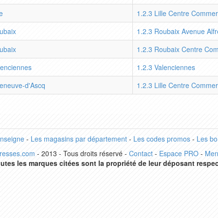
le
1.2.3 Lille Centre Commerc
ubaix
1.2.3 Roubaix Avenue Alf
ubaix
1.2.3 Roubaix Centre Com
lenciennes
1.2.3 Valenciennes
lleneuve-d'Ascq
1.2.3 Lille Centre Commer
enseigne
-
Les magasins par département
-
Les codes promos
-
Les bo
dresses.com
- 2013 - Tous droits réservé -
Contact
-
Espace PRO
-
Men
utes les marques citées sont la propriété de leur déposant respec