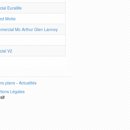
ial Euralille
red Motte
mercial Mc Arthur Glen Lannoy
cial V2
ns plans
-
Actualités
tions Légales
tif