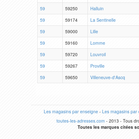
59
59250
Halluin
59
59174
La Sentinelle
59
59000
Lille
59
59160
Lomme
59
59720
Louvroil
59
59267
Proville
59
59650
Villeneuve-d'Ascq
Les magasins par enseigne
-
Les magasins par
toutes-les-adresses.com
- 2013 - Tous dro
Toutes les marques citées so