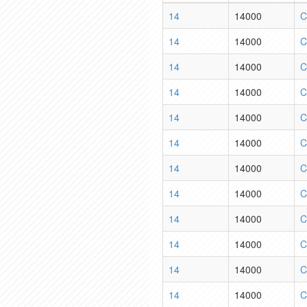
14
14000
C
14
14000
C
14
14000
C
14
14000
C
14
14000
C
14
14000
C
14
14000
C
14
14000
C
14
14000
C
14
14000
C
14
14000
C
14
14000
C