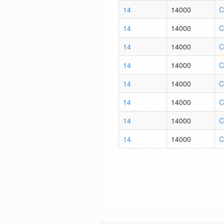
14
14000
C
14
14000
C
14
14000
C
14
14000
C
14
14000
C
14
14000
C
14
14000
C
14
14000
C