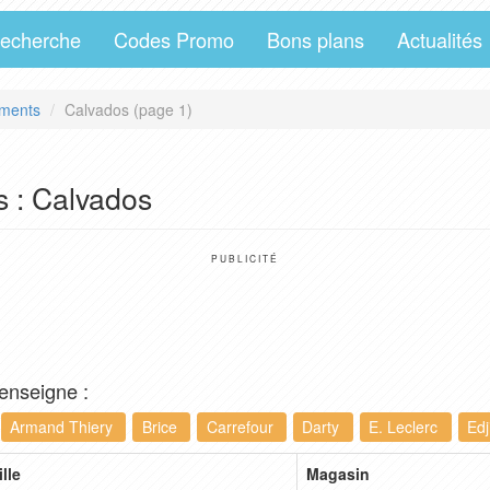
echerche
Codes Promo
Bons plans
Actualités
ments
Calvados (page 1)
s : Calvados
PUBLICITÉ
 enseigne :
Armand Thiery
Brice
Carrefour
Darty
E. Leclerc
Edj
ille
Magasin