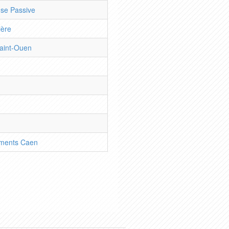
nse Passive
ière
aint-Ouen
ments Caen