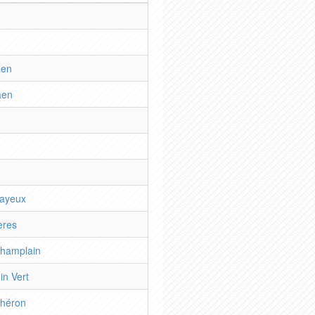
aen
aen
Bayeux
ères
Champlain
in Vert
Chéron