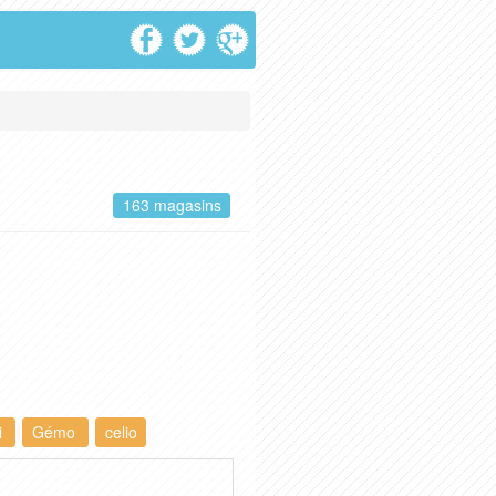
163 magasins
i
Gémo
celio