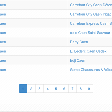
aen
Carrefour City Caen Défe
aen
Carrefour City Caen Pigac
aen
Carrefour Express Caen S
aen
celio Caen Saint-Sauveur
aen
Darty Caen
aen
E. Leclerc Caen Cedex
aen
Edji Caen
aen
Gémo Chaussures & Vête
1
2
3
4
5
6
7
8
9