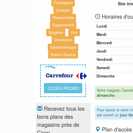
Fromagerie
Site in
Livraison
Horaires d'ou
Poissonnerie
Supermarché
Lundi
Surgelés
Vins
Mardi
Décoration
Mercredi
Electroménager
Jeudi
Station-Service
Vendredi
Samedi
Dimanche
CODES PROMO
Votre magasin Carref
dimanche
.
Recevez tous les
Pour savoir si votre
est ouvert un
jour fé
bons plans des
magasins près de
Plan d'accès
Caen