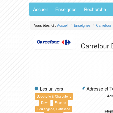
Accueil
Enseignes
Recherche
Vous êtes ici :
Accueil
Enseignes
Carrefour
Carrefour 
Les univers
Adresse et T
Adr
Boucherie & Charcuterie
Drive
Epicerie
Boulangerie, Pâtisserie
Télép