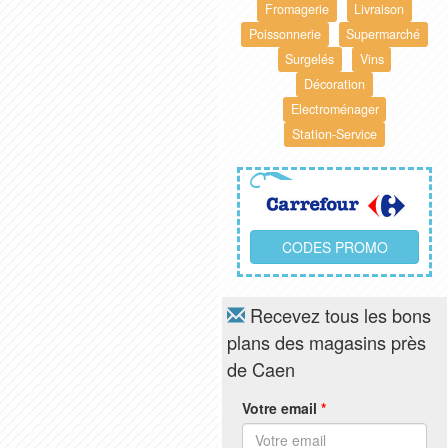
Fromagerie
Livraison
Poissonnerie
Supermarché
Surgelés
Vins
Décoration
Electroménager
Station-Service
CODES PROMO
Recevez tous les bons
plans des magasins près
de Caen
Votre email
*