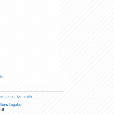
r
ici
.
ns plans
-
Actualités
tions Légales
tif