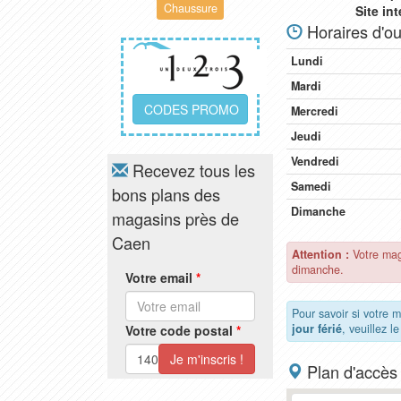
Chaussure
Site in
Horaires d'ou
Lundi
Mardi
CODES PROMO
Mercredi
Jeudi
Vendredi
Recevez tous les
Samedi
bons plans des
Dimanche
magasins près de
Caen
Attention :
Votre mag
dimanche.
Votre email
*
Pour savoir si votre 
jour férié
, veuillez l
Votre code postal
*
Plan d'accès