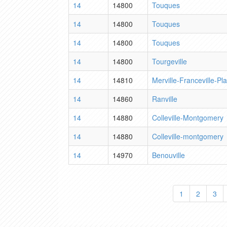
14
14800
Touques
14
14800
Touques
14
14800
Touques
14
14800
Tourgeville
14
14810
Merville-Franceville-Pl
14
14860
Ranville
14
14880
Colleville-Montgomery
14
14880
Colleville-montgomery
14
14970
Benouville
1
2
3