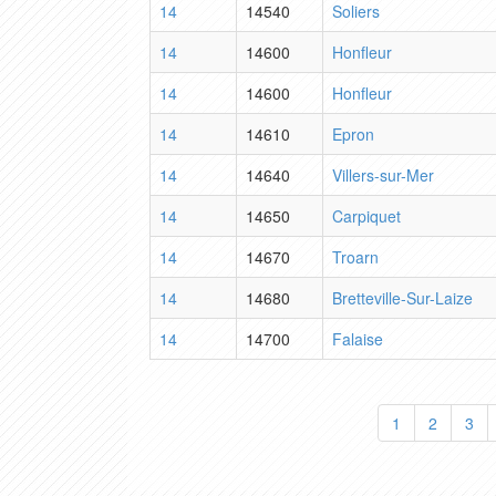
14
14540
Soliers
14
14600
Honfleur
14
14600
Honfleur
14
14610
Epron
14
14640
Villers-sur-Mer
14
14650
Carpiquet
14
14670
Troarn
14
14680
Bretteville-Sur-Laize
14
14700
Falaise
1
2
3