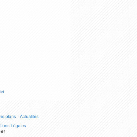
r
ici
.
ns plans
-
Actualités
tions Légales
tif