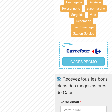
Fromagerie
Livraison
Poissonnerie
Supermarché
Surgelés
Vins
Décoration
Electroménager
Station-Service
CODES PROMO
Recevez tous les bons
plans des magasins près
de Caen
Votre email
*