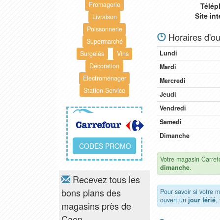
Fromagerie
Télép
Site in
Livraison
Poissonnerie
Horaires d'ou
Supermarché
Lundi
Surgelés
Vins
Décoration
Mardi
Electroménager
Mercredi
Station-Service
Jeudi
Vendredi
Samedi
Dimanche
CODES PROMO
Votre magasin Carref
dimanche
.
Recevez tous les
bons plans des
Pour savoir si votre 
ouvert un
jour férié
,
magasins près de
Caen