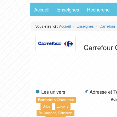
Accueil
Enseignes
Recherche
Vous êtes ici :
Accueil
Enseignes
Carrefour
Carrefour 
Les univers
Adresse et T
Adr
Boucherie & Charcuterie
Drive
Epicerie
Boulangerie, Pâtisserie