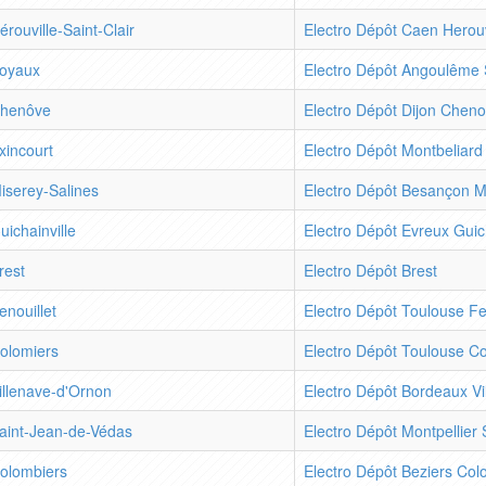
érouville-Saint-Clair
Electro Dépôt Caen Herouv
oyaux
Electro Dépôt Angoulême
henôve
Electro Dépôt Dijon Chen
xincourt
Electro Dépôt Montbeliard
iserey-Salines
Electro Dépôt Besançon M
uichainville
Electro Dépôt Evreux Guich
rest
Electro Dépôt Brest
enouillet
Electro Dépôt Toulouse Fe
olomiers
Electro Dépôt Toulouse C
illenave-d'Ornon
Electro Dépôt Bordeaux V
aint-Jean-de-Védas
Electro Dépôt Montpellier
olombiers
Electro Dépôt Beziers Col