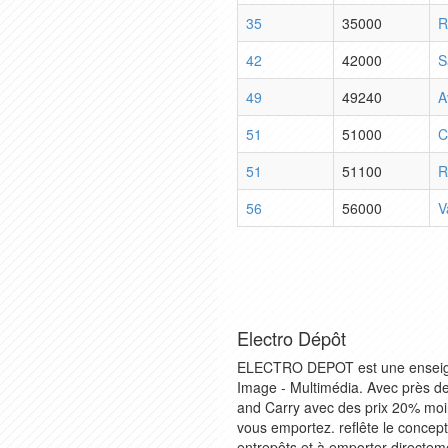
35
35000
R
42
42000
S
49
49240
A
51
51000
C
51
51100
R
56
56000
V
Electro Dépôt
ELECTRO DEPOT est une enseigne
Image - Multimédia. Avec près de
and Carry avec des prix 20% moin
vous emportez. reflête le concept
entrepôts et à emporter directem