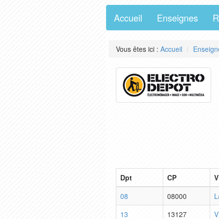
Accueil
Enseignes
R
Vous êtes ici :
Accueil
Enseign
Dpt
CP
V
08
08000
L
13
13127
V