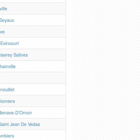
ille
 Soyaux
ove
 Exincourt
iserey Salines
ainville
nouillet
olomiers
illenave-D'Ornon
 Saint Jean De Vedas
ombiers