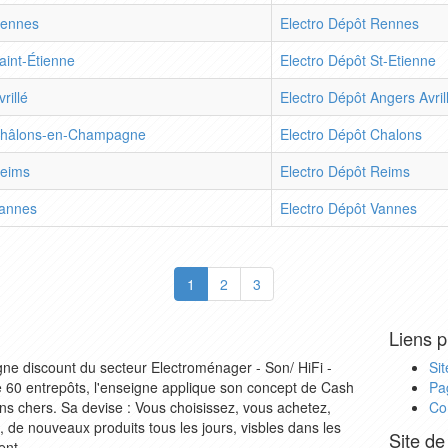
ennes
Electro Dépôt Rennes
aint-Étienne
Electro Dépôt St-Etienne
vrillé
Electro Dépôt Angers Avril
hâlons-en-Champagne
Electro Dépôt Chalons
eims
Electro Dépôt Reims
annes
Electro Dépôt Vannes
1
2
3
Liens p
 discount du secteur Electroménager - Son/ HiFi -
Sit
 60 entrepôts, l'enseigne applique son concept de Cash
Pa
s chers. Sa devise : Vous choisissez, vous achetez,
Co
, de nouveaux produits tous les jours, visbles dans les
Site de
ent.