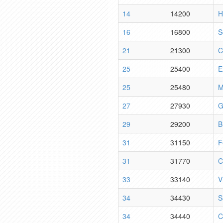
14
14200
H
16
16800
S
21
21300
C
25
25400
E
25
25480
M
27
27930
G
29
29200
B
31
31150
F
31
31770
C
33
33140
V
34
34430
S
34
34440
C