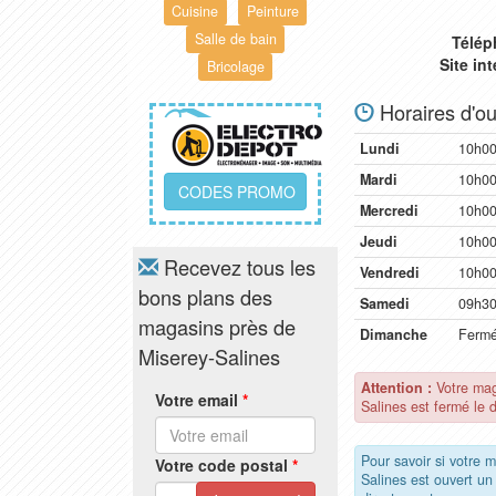
Cuisine
Peinture
Salle de bain
Télép
Site in
Bricolage
Horaires d'ou
Lundi
10h00
Mardi
10h00
CODES PROMO
Mercredi
10h00
Jeudi
10h00
Recevez tous les
Vendredi
10h00
bons plans des
Samedi
09h30
magasins près de
Dimanche
Ferm
Miserey-Salines
Attention :
Votre mag
Votre email
*
Salines est fermé le 
Pour savoir si votre 
Votre code postal
*
Salines est ouvert u