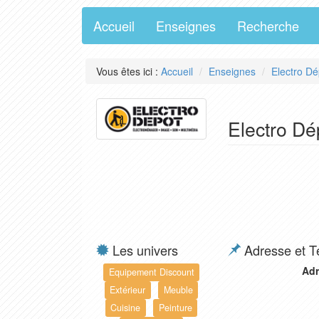
Accueil
Enseignes
Recherche
Vous êtes ici :
Accueil
Enseignes
Electro Dé
Electro D
Les univers
Adresse et T
Adr
Equipement Discount
Extérieur
Meuble
Cuisine
Peinture