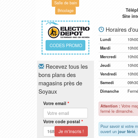
Salle de bain
Télép
Bricolage
Site in
Horaires d'ou
Lundi
10h00
CODES PROMO
Mardi
10h00
Mercredi
10h00
Recevez tous les
Jeudi
10h00
bons plans des
Vendredi
10h00
magasins près de
Samedi
09h30
Soyaux
Dimanche
Ferm
Votre email
*
Attention :
Votre mag
fermé le dimanche.
Votre code postal
*
Pour savoir si votre 
ouvert un
jour férié
,