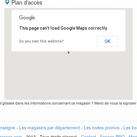
Plan d'accès
This page can't load Google Maps correctly.
OK
Do you own this website?
st glissée dans les informations concernant ce magasin ? Merci de nous la signale
enseigne
-
Les magasins par département
-
Les codes promos
-
Les bo
dresses.com
- 2013 - Tous droits réservé -
Contact
-
Espace PRO
-
Men