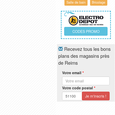
Salle de bain
Bricolage
CODES PROMO
Recevez tous les bons
plans des magasins près
de Reims
Votre email
*
Votre code postal
*