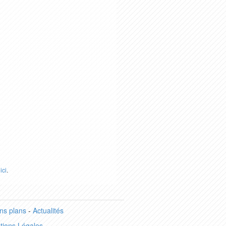
r
ici
.
ns plans
-
Actualités
tions Légales