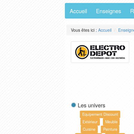
Accueil
Enseignes
R
Vous êtes ici :
Accueil
Enseign
Les univers
Equipement Discount
Extérieur
Meuble
Cuisine
Peinture