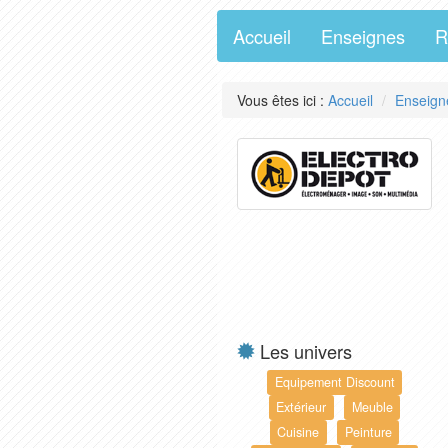
Accueil
Enseignes
R
Vous êtes ici :
Accueil
Enseign
Les univers
Equipement Discount
Extérieur
Meuble
Cuisine
Peinture