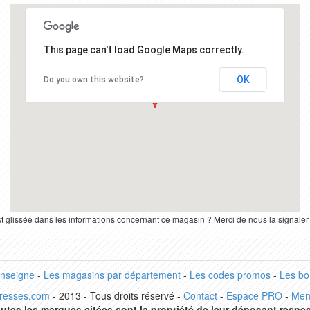
This page can't load Google Maps correctly.
OK
Do you own this website?
st glissée dans les informations concernant ce magasin ? Merci de nous la signale
enseigne
-
Les magasins par département
-
Les codes promos
-
Les bo
dresses.com
- 2013 - Tous droits réservé -
Contact
-
Espace PRO
-
Men
utes les marques citées sont la propriété de leur déposant respec