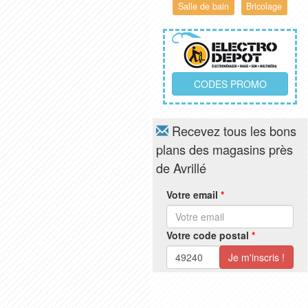
Salle de bain
Bricolage
CODES PROMO
Recevez tous les bons
plans des magasins près
de Avrillé
Votre email
*
Votre code postal
*