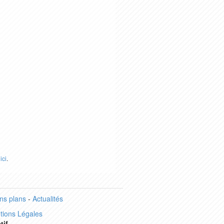
r
ici
.
ns plans
-
Actualités
tions Légales
tif