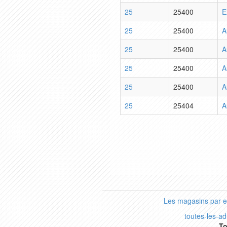
25
25400
E
25
25400
A
25
25400
A
25
25400
A
25
25400
A
25
25404
A
Les magasins par 
toutes-les-a
To