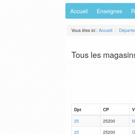
Accueil
Enseignes
R
Vous êtes ici :
Accueil
Départe
Tous les magasins
Dpt
CP
V
25
25200
M
25
25200
G