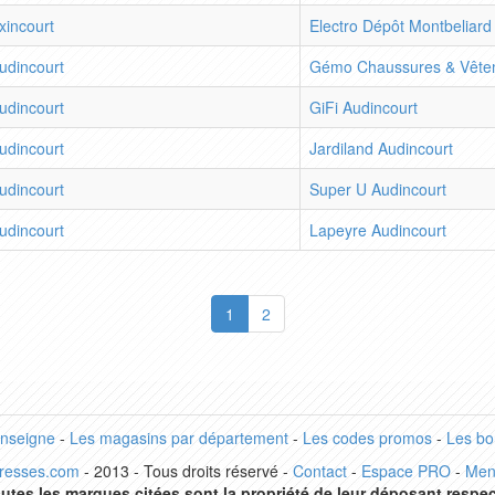
xincourt
Electro Dépôt Montbeliard
udincourt
Gémo Chaussures & Vêtem
udincourt
GiFi Audincourt
udincourt
Jardiland Audincourt
udincourt
Super U Audincourt
udincourt
Lapeyre Audincourt
1
2
enseigne
-
Les magasins par département
-
Les codes promos
-
Les bo
dresses.com
- 2013 - Tous droits réservé -
Contact
-
Espace PRO
-
Men
utes les marques citées sont la propriété de leur déposant respec