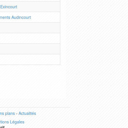
 Exincourt
ents Audincourt
ns plans
-
Actualités
tions Légales
tif