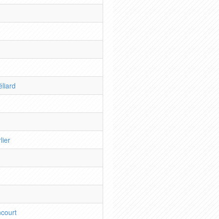
liard
lier
ncourt