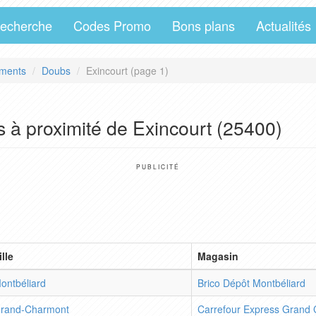
echerche
Codes Promo
Bons plans
Actualités
ments
Doubs
Exincourt (page 1)
 à proximité de Exincourt (25400)
PUBLICITÉ
ille
Magasin
ontbéliard
Brico Dépôt Montbéliard
rand-Charmont
Carrefour Express Grand