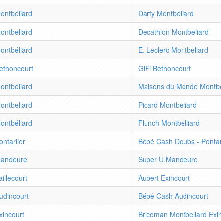
ontbéliard
Darty Montbéliard
ontbeliard
Decathlon Montbeliard
ontbéliard
E. Leclerc Montbeliard
ethoncourt
GiFi Bethoncourt
ontbéliard
Maisons du Monde Montbé
ontbeliard
Picard Montbeliard
ontbéliard
Flunch Montbelliard
ontarlier
Bébé Cash Doubs - Pontar
andeure
Super U Mandeure
aillecourt
Aubert Exincourt
udincourt
Bébé Cash Audincourt
xincourt
Bricoman Montbeliard Exi