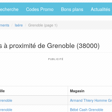
echerche
Codes Promo
Bons plans
Actualités
ments
Isére
Grenoble (page 1)
s à proximité de Grenoble (38000)
PUBLICITÉ
ille
Magasin
renoble
Armand Thiery Homme Gr
renoble
Bébé Cash Grenoble