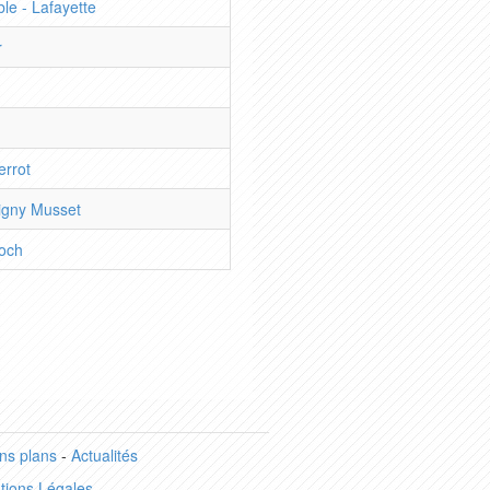
e - Lafayette
r
errot
igny Musset
och
ns plans
-
Actualités
tions Légales