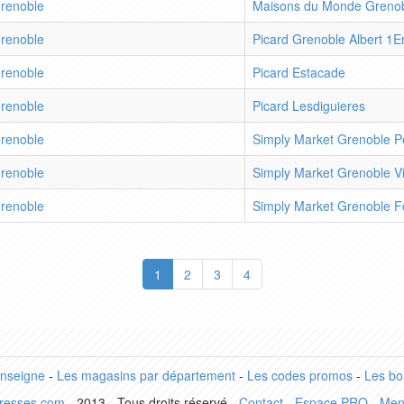
renoble
Maisons du Monde Grenobl
renoble
Picard Grenoble Albert 1E
renoble
Picard Estacade
renoble
Picard Lesdiguieres
renoble
Simply Market Grenoble P
renoble
Simply Market Grenoble V
renoble
Simply Market Grenoble F
1
2
3
4
enseigne
-
Les magasins par département
-
Les codes promos
-
Les bo
dresses.com
- 2013 - Tous droits réservé -
Contact
-
Espace PRO
-
Men