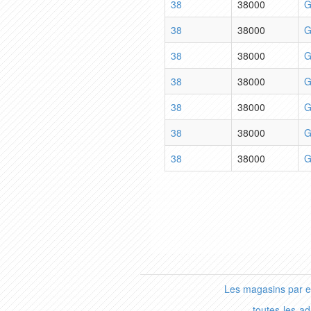
38
38000
G
38
38000
G
38
38000
G
38
38000
G
38
38000
G
38
38000
G
38
38000
G
Les magasins par 
toutes-les-a