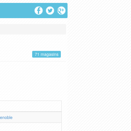
71 magasins
enoble