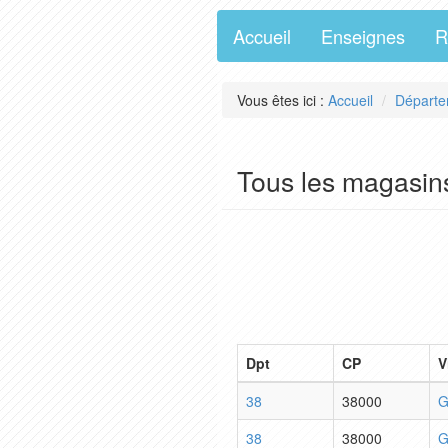
Accueil
Enseignes
R
Vous êtes ici :
Accueil
Départe
Tous les magasin
Dpt
CP
V
38
38000
G
38
38000
G