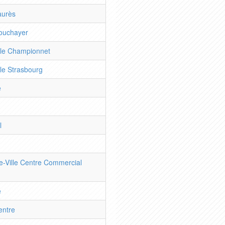
aurès
Bouchayer
ble Championnet
le Strasbourg
e
l
e-Ville Centre Commercial
e
entre