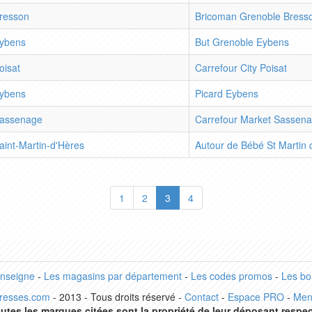
resson
Bricoman Grenoble Bress
ybens
But Grenoble Eybens
oisat
Carrefour City Poisat
ybens
Picard Eybens
assenage
Carrefour Market Sassen
aint-Martin-d'Hères
Autour de Bébé St Martin 
1
2
3
4
enseigne
-
Les magasins par département
-
Les codes promos
-
Les bo
dresses.com
- 2013 - Tous droits réservé -
Contact
-
Espace PRO
-
Men
utes les marques citées sont la propriété de leur déposant respec