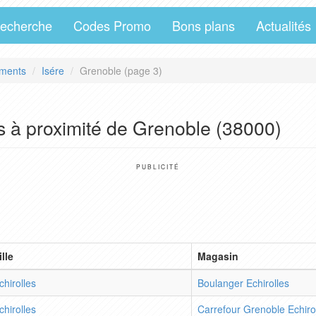
echerche
Codes Promo
Bons plans
Actualités
ments
Isére
Grenoble (page 3)
s à proximité de Grenoble (38000)
PUBLICITÉ
ille
Magasin
chirolles
Boulanger Echirolles
chirolles
Carrefour Grenoble Echiro