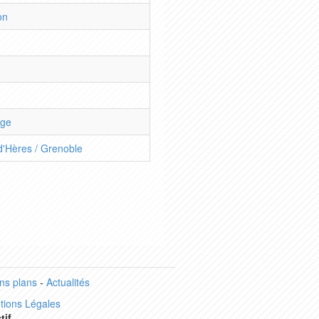
on
age
d'Hères / Grenoble
ns plans
-
Actualités
tions Légales
tif