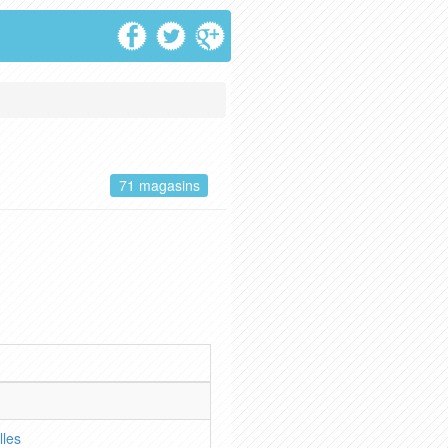
71 magasins
lles