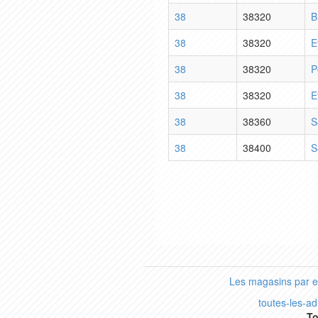
38
38320
B
38
38320
E
38
38320
P
38
38320
E
38
38360
S
38
38400
S
Les magasins par 
toutes-les-a
To