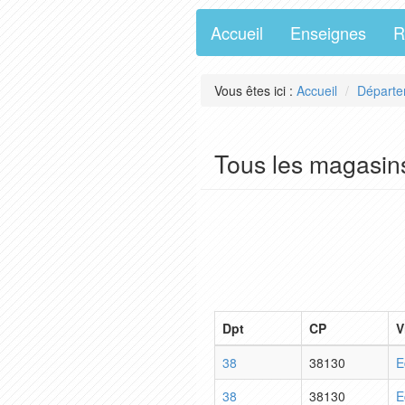
Accueil
Enseignes
R
Vous êtes ici :
Accueil
Départe
Tous les magasin
Dpt
CP
V
38
38130
E
38
38130
E