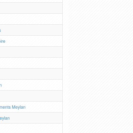
s
ire
n
ments Meylan
eylan